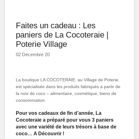
Actus Village
Servic
Missio
Contact
LES
Pour
ATELI
Qui?
Faites un cadeau : Les
DU
Plan
paniers de La Cocoteraie |
VILLA
Du
Poterie Village
ARTI
Village
Caraib
02 Décembre 20
Et
Mond
SANT
La boutique LA COCOTERAIE, au Village de Poterie,
-
est spécialisée dans les produits fabriqués à partir de
BEAU
la noix de coco – alimentaire, cosmétique, biens de
-
consommation.
BIEN
Pour vos cadeaux de fin d’année, La
ETRE
Cocoteraie a préparé pour vous 3 paniers
Activit
avec une variété de leurs trésors à base de
Ludiq
coco… A Découvrir !