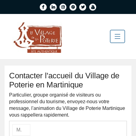
Horaires d'accueil
FRANCAIS
Contacter l'accueil du Village de
ENGLISH
Poterie en Martinique
0596 682464
Particulier, groupe organisé de visiteurs ou
Le Village
professionnel du tourisme, envoyez-nous votre
Back
Boutiques Et Services
message, l'animation du Village de Poterie Martinique
Le
Back
vous rappellera rapidement.
EVENTS
Village
Boutiq
FAQs
Histor
Et