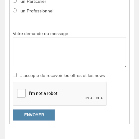
un Particulier
REST
un Professionnel
BARS
SALO
DE
Votre demande ou message
THÉ
BOUT
ET
SERV
Cultur
J'accepte de recevoir les offres et les news
Et
Museo
ENVOYER