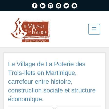
Horaires d'accueil
FRANCAIS
ENGLISH
Le Village de La Poterie des
0596 682464
Trois-Ilets en Martinique,
Le Village
carrefour entre histoire,
Back
Boutiques Et Services
construction sociale et structure
Le
Back
EVENTS
Village
économique.
Boutiq
FAQs
Histor
Et