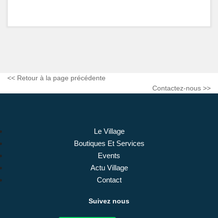
REST
BARS
SALO
DE
THÉ
BOUT
<< Retour à la page précédente
ET
Contactez-nous >>
SERV
Cultur
Et
Le Village
Museo
Boutiques Et Services
Events
Actu Village
Contact
Suivez nous