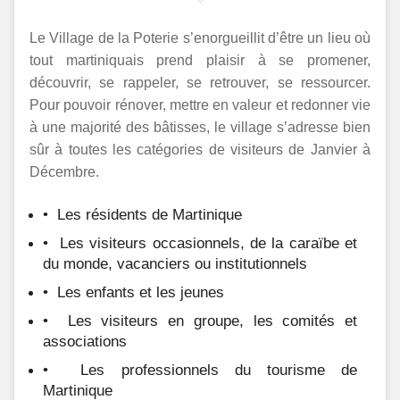
Actus Village
Servic
Missio
Contact
LES
Pour
Le Village de la Poterie s’enorgueillit d’être un lieu où
ATELI
Qui?
tout martiniquais prend plaisir à se promener,
DU
découvrir, se rappeler, se retrouver, se ressourcer.
Plan
VILLA
Pour pouvoir rénover, mettre en valeur et redonner vie
Du
ARTI
à une majorité des bâtisses, le village s’adresse bien
Village
Caraib
sûr à toutes les catégories de visiteurs de Janvier à
Et
Décembre.
Mond
• Les résidents de Martinique
SANT
• Les visiteurs occasionnels, de la caraïbe et
-
du monde, vacanciers ou institutionnels
BEAU
-
• Les enfants et les jeunes
BIEN
• Les visiteurs en groupe, les comités et
ETRE
associations
Activit
• Les professionnels du tourisme de
Ludiq
Martinique